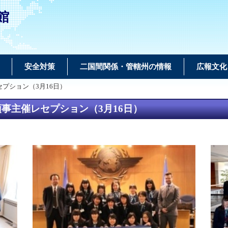
館
安全対策
二国間関係・管轄州の情報
広報文化
プション（3月16日）
事主催レセプション（3月16日）