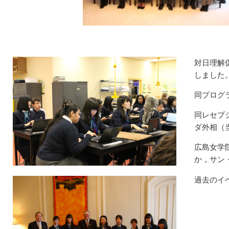
対日理解
しました
同プログ
同レセプ
ダ外相（
広島女学
か，サン
過去のイ