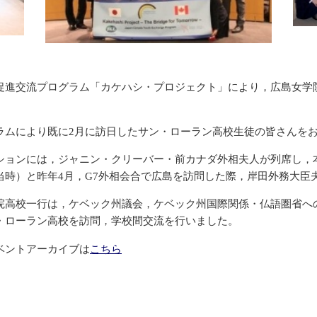
促進交流プログラム「カケハシ・プロジェクト」により，広島女学院高
。
ラムにより既に2月に訪日したサン・ローラン高校生徒の皆さんを
ションには，ジャニン・クリーバー・前カナダ外相夫人が列席し，
当時）と昨年4月，G7外相会合で広島を訪問した際，岸田外務大臣
院高校一行は，ケベック州議会，ケベック州国際関係・仏語圏省への
・ローラン高校を訪問，学校間交流を行いました。
ベントアーカイブは
こちら