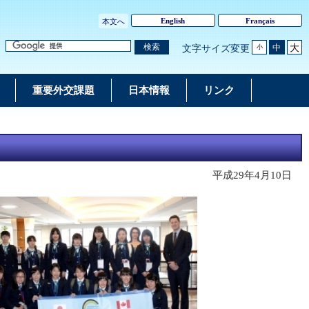
English
Français
本文へ
大
検索
中
文字サイズ変更
小
重要外交課題
日本情報
リンク
平成29年4月10日